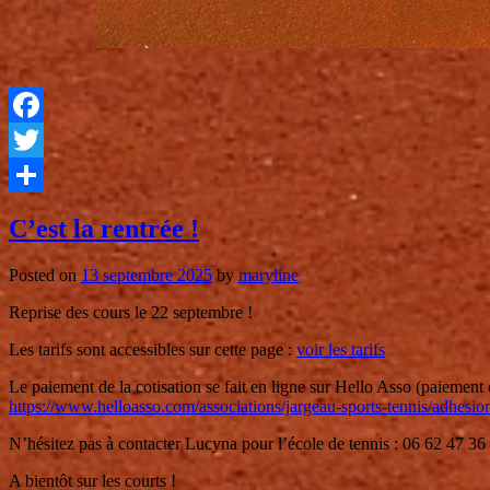
Facebook
Twitter
Partager
C’est la rentrée !
Posted on
13 septembre 2025
by
maryline
Reprise des cours le 22 septembre !
Les tarifs sont accessibles sur cette page :
voir les tarifs
Le paiement de la cotisation se fait en ligne sur Hello Asso (paiement e
https://www.helloasso.com/associations/jargeau-sports-tennis/adhesi
N’hésitez pas à contacter Lucyna pour l’école de tennis : 06 62 47 36
A bientôt sur les courts !