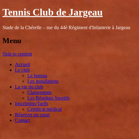
Tennis Club de Jargeau
Stade de la Chérelle – rue du 44è Régiment d'Infanterie à Jargeau
Menu
Skip to content
Accueil
Le club
Le bureau
Les installations
La vie du club
Classements
Les Résultats Sportifs
Inscription/Tarifs
Certificat médical
Réserver un court
Contact