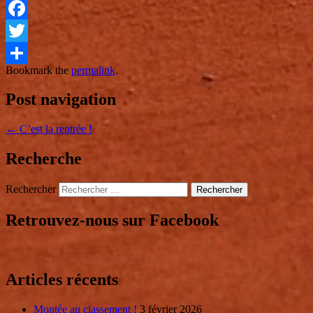
Facebook
Twitter
Bookmark the
permalink
.
Partager
Post navigation
←
C’est la rentrée !
Recherche
Rechercher
Retrouvez-nous sur Facebook
Articles récents
Montée au classement !
3 février 2026