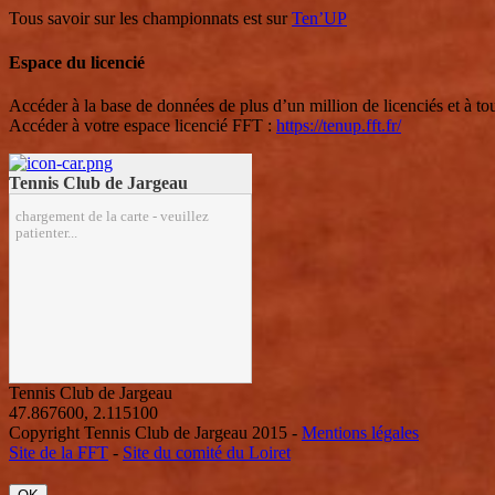
Tous savoir sur les championnats est sur
Ten’UP
Espace du licencié
Accéder à la base de données de plus d’un million de licenciés et à tou
Accéder à votre espace licencié FFT :
https://tenup.fft.fr/
Tennis Club de Jargeau
chargement de la carte - veuillez
patienter...
Tennis Club de Jargeau
47.867600
,
2.115100
Copyright Tennis Club de Jargeau 2015 -
Mentions légales
Site de la FFT
-
Site du comité du Loiret