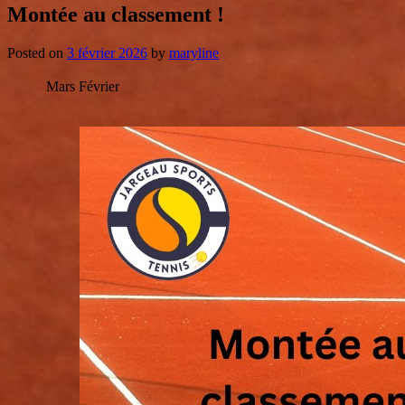
Montée au classement !
Posted on
3 février 2026
by
maryline
Mars
Février