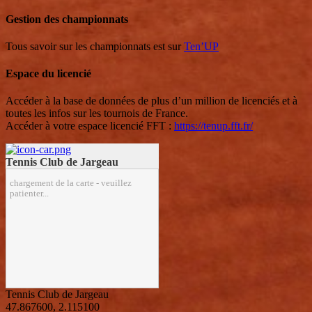
Gestion des championnats
Tous savoir sur les championnats est sur
Ten’UP
Espace du licencié
Accéder à la base de données de plus d’un million de licenciés et à
toutes les infos sur les tournois de France.
Accéder à votre espace licencié FFT :
https://tenup.fft.fr/
Tennis Club de Jargeau
chargement de la carte - veuillez
patienter...
Tennis Club de Jargeau
47.867600
,
2.115100